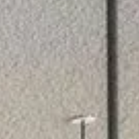
ENTSPANNUNG
Sauna
Massage
Bodensee-Thermen
Yoga
KULINARIK
Die Speiserei im Maier
Feste Feiern
Frühstück
TAGUNG
Tagungsräume
Tagungspauschale
Messehotel
FREIZEIT