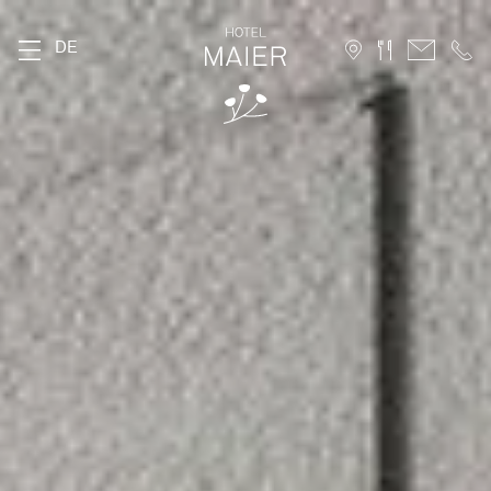
DE
DAS MAIER
Geschichte
Lage
Nachhaltigkeit
Bildergalerie
FAQ
Stories
Karriere
ZIMMER
Stammhaus
Hofhaus
Ferienwohnung
10 Vorteile für Direktbucher