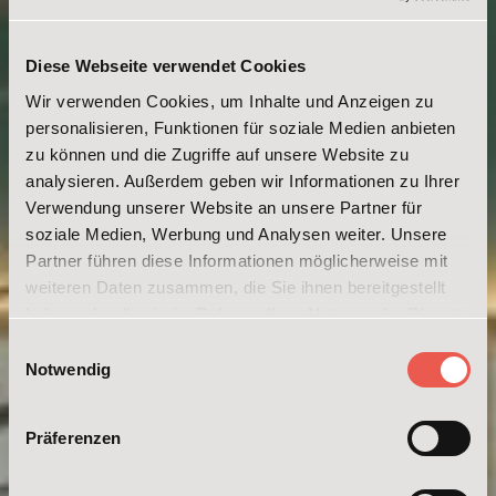
Diese Webseite verwendet Cookies
Wir verwenden Cookies, um Inhalte und Anzeigen zu
personalisieren, Funktionen für soziale Medien anbieten
zu können und die Zugriffe auf unsere Website zu
analysieren. Außerdem geben wir Informationen zu Ihrer
Verwendung unserer Website an unsere Partner für
soziale Medien, Werbung und Analysen weiter. Unsere
Partner führen diese Informationen möglicherweise mit
weiteren Daten zusammen, die Sie ihnen bereitgestellt
haben oder die sie im Rahmen Ihrer Nutzung der Dienste
gesammelt haben. Weitere Informationen erhalten Sie in
Einwilligungsauswahl
unserer
Datenschutzerklärung
und im
Impressum
.
Notwendig
Präferenzen