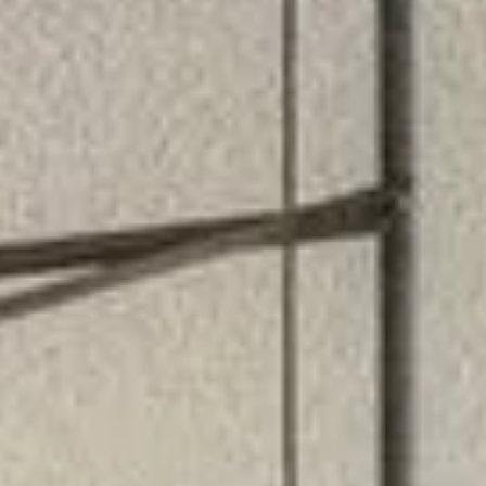
Sehenswürdigkeiten
Familienurlaub
Aktivurlaub
Natur
Kultur
Genuss
ARRANGEMENTS
SUCHFORMULAR
Suchen nach