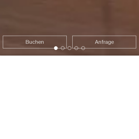
Buchen
Anfrage
Startseite
Reiseschutzversicherung
Buchen
Anfrage
REISESCHUTZVERS
Sie werden vor der Reise krank oder ein Familienangehöriger
hatte einen Unfall? Es kann viele Gründe geben, eine Reise
nicht antreten zu können. Wir im Hotel Maier verstehen das
und bieten Ihnen daher die Möglichkeit, im Vorfeld eine
Reiseschutzversicherung abzuschließen. Diese wird wirksam,