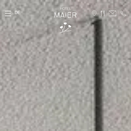
DE
DAS MAIER
Geschichte
Lage
Nachhaltigkeit
Bildergalerie
FAQ
Stories
Karriere
ZIMMER
Stammhaus
Hofhaus
Ferienwohnung
10 Vorteile für Direktbucher