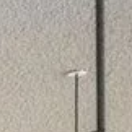
ENTSPANNUNG
Sauna
Massage
Bodensee-Thermen
Yoga
KULINARIK
Die Speiserei im Maier
Feste Feiern
Frühstück
TAGUNG
Tagungsräume
Tagungspauschale
Messehotel
FREIZEIT