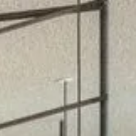
Sehenswürdigkeiten
Familienurlaub
Aktivurlaub
Natur
Kultur
Genuss
ARRANGEMENTS
SUCHFORMULAR
Suchen nach