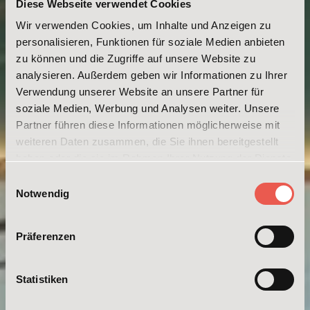
Diese Webseite verwendet Cookies
Wir verwenden Cookies, um Inhalte und Anzeigen zu
personalisieren, Funktionen für soziale Medien anbieten
zu können und die Zugriffe auf unsere Website zu
analysieren. Außerdem geben wir Informationen zu Ihrer
Verwendung unserer Website an unsere Partner für
soziale Medien, Werbung und Analysen weiter. Unsere
Partner führen diese Informationen möglicherweise mit
weiteren Daten zusammen, die Sie ihnen bereitgestellt
haben oder die sie im Rahmen Ihrer Nutzung der Dienste
gesammelt haben. Weitere Informationen erhalten Sie in
Einwilligungsauswahl
unserer
Datenschutzerklärung
und im
Impressum
.
Notwendig
Präferenzen
Statistiken