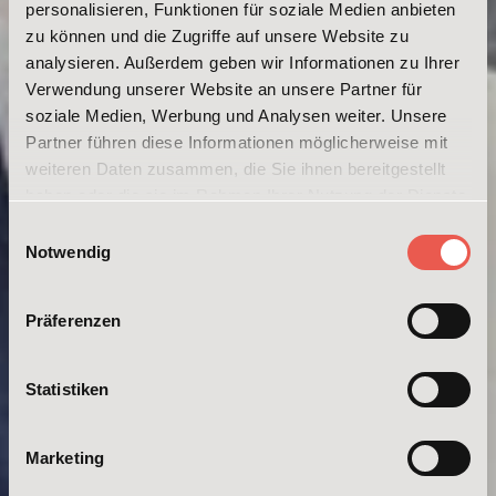
personalisieren, Funktionen für soziale Medien anbieten
zu können und die Zugriffe auf unsere Website zu
analysieren. Außerdem geben wir Informationen zu Ihrer
Verwendung unserer Website an unsere Partner für
soziale Medien, Werbung und Analysen weiter. Unsere
Partner führen diese Informationen möglicherweise mit
weiteren Daten zusammen, die Sie ihnen bereitgestellt
haben oder die sie im Rahmen Ihrer Nutzung der Dienste
gesammelt haben. Weitere Informationen erhalten Sie in
Einwilligungsauswahl
unserer
Datenschutzerklärung
und im
Impressum
.
Notwendig
Präferenzen
Statistiken
Marketing