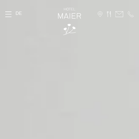
DE
DAS MAIER
Geschichte
Lage
Nachhaltigkeit
Bildergalerie
FAQ
Stories
Karriere
ZIMMER
Stammhaus
Hofhaus
Ferienwohnung
10 Vorteile für Direktbucher