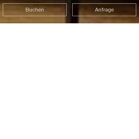
Buchen
Anfrage
Startseite
Newsletter
Buchen
Anfrage
NEWSLETTER
Melden Sie sich hier für unseren Newsletter an. Neuigkeiten,
Ansichten und Einblicke in das Leben im Hotel Maier warten
auf Sie.
Wir freuen uns!
Anrede