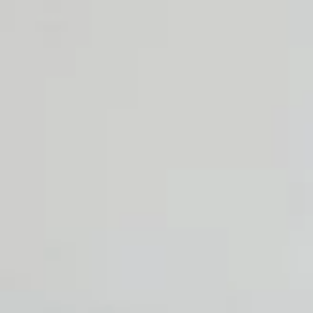
Sehenswürdigkeiten
Familienurlaub
Aktivurlaub
Natur
Kultur
Genuss
ARRANGEMENTS
SUCHFORMULAR
Suchen nach