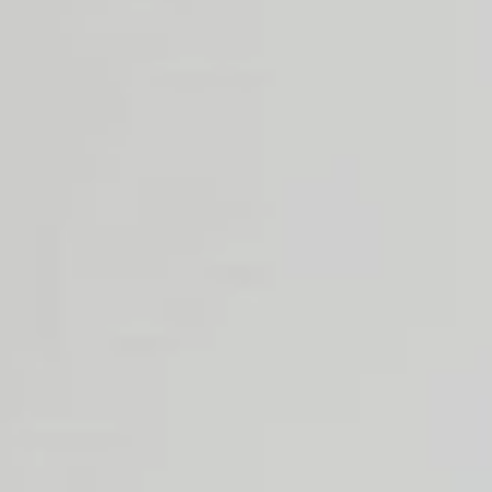
ENTSPANNUNG
Sauna
Massage
Bodensee-Thermen
Yoga
KULINARIK
Die Speiserei im Maier
Feste Feiern
Frühstück
TAGUNG
Tagungsräume
Tagungspauschale
Messehotel
FREIZEIT