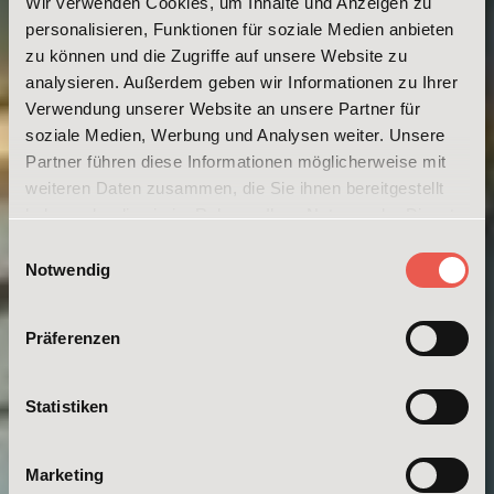
Wir verwenden Cookies, um Inhalte und Anzeigen zu
personalisieren, Funktionen für soziale Medien anbieten
zu können und die Zugriffe auf unsere Website zu
analysieren. Außerdem geben wir Informationen zu Ihrer
Verwendung unserer Website an unsere Partner für
soziale Medien, Werbung und Analysen weiter. Unsere
Partner führen diese Informationen möglicherweise mit
weiteren Daten zusammen, die Sie ihnen bereitgestellt
haben oder die sie im Rahmen Ihrer Nutzung der Dienste
gesammelt haben. Weitere Informationen erhalten Sie in
Einwilligungsauswahl
unserer
Datenschutzerklärung
und im
Impressum
.
Notwendig
Präferenzen
Statistiken
Marketing