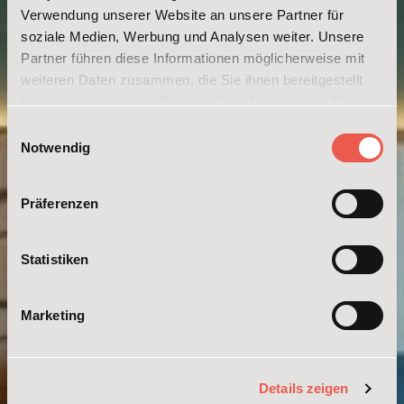
Verwendung unserer Website an unsere Partner für
soziale Medien, Werbung und Analysen weiter. Unsere
Partner führen diese Informationen möglicherweise mit
weiteren Daten zusammen, die Sie ihnen bereitgestellt
haben oder die sie im Rahmen Ihrer Nutzung der Dienste
gesammelt haben. Weitere Informationen erhalten Sie in
Einwilligungsauswahl
unserer
Datenschutzerklärung
und im
Impressum
.
Notwendig
Präferenzen
Statistiken
Marketing
Details zeigen