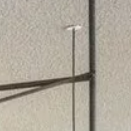
ENTSPANNUNG
Sauna
Massage
Bodensee-Thermen
Yoga
KULINARIK
Die Speiserei im Maier
Feste Feiern
Frühstück
TAGUNG
Tagungsräume
Tagungspauschale
Messehotel
FREIZEIT