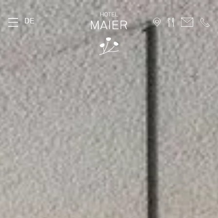
DE
DAS MAIER
Geschichte
Lage
Nachhaltigkeit
Bildergalerie
FAQ
Stories
Karriere
ZIMMER
Stammhaus
Hofhaus
Ferienwohnung
10 Vorteile für Direktbucher