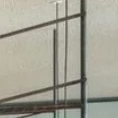
Sehenswürdigkeiten
Familienurlaub
Aktivurlaub
Natur
Kultur
Genuss
ARRANGEMENTS
SUCHFORMULAR
Suchen nach