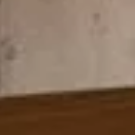
ENTSPANNUNG
Sauna
Massage
Bodensee-Thermen
Yoga
KULINARIK
Die Speiserei im Maier
Feste Feiern
Frühstück
TAGUNG
Tagungsräume
Tagungspauschale
Messehotel
FREIZEIT