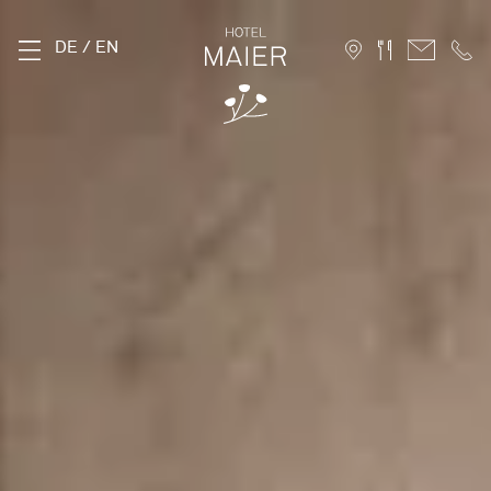
DE
/
EN
DAS MAIER
Geschichte
Lage
Nachhaltigkeit
Bildergalerie
FAQ
Stories
Karriere
ZIMMER
Stammhaus
Hofhaus
Ferienwohnung
10 Vorteile für Direktbucher