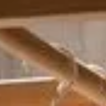
Sehenswürdigkeiten
Familienurlaub
Aktivurlaub
Natur
Kultur
Genuss
ARRANGEMENTS
SUCHFORMULAR
Suchen nach