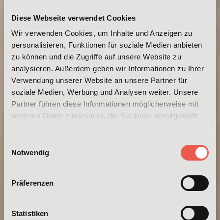
Diese Webseite verwendet Cookies
Wir verwenden Cookies, um Inhalte und Anzeigen zu
personalisieren, Funktionen für soziale Medien anbieten
zu können und die Zugriffe auf unsere Website zu
analysieren. Außerdem geben wir Informationen zu Ihrer
Verwendung unserer Website an unsere Partner für
soziale Medien, Werbung und Analysen weiter. Unsere
Partner führen diese Informationen möglicherweise mit
weiteren Daten zusammen, die Sie ihnen bereitgestellt
haben oder die sie im Rahmen Ihrer Nutzung der Dienste
gesammelt haben. Weitere Informationen erhalten Sie in
Einwilligungsauswahl
unserer
Datenschutzerklärung
und im
Impressum
.
Notwendig
Präferenzen
Statistiken