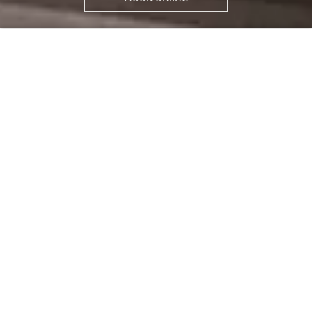
Home
Location
Book online
HOW TO FIND US
BY CAR TO FRIEDRICHSHAFEN
ON LAKE CONSTANCE
Via Stuttgart A81/A98 to the end of the highway (exit
Bodensee-Lindau). Then take the B31 to Friedrichshafen-