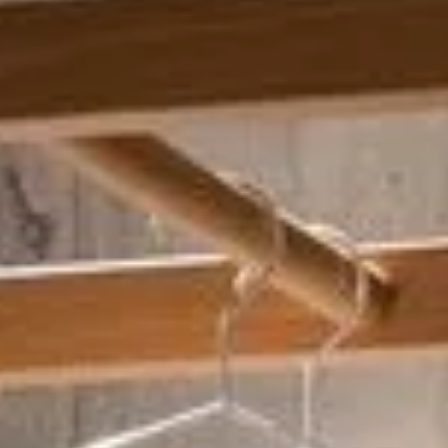
RELAXATION
Sauna
Massage
Lake Constance thermal baths
Yoga
CULINARY
The Speiserei im Maier
Celebrations & Events
Breakfast
CONFERENCE
Meeting rooms
Meeting Packages
Trade Fair Hotel
LEISURE