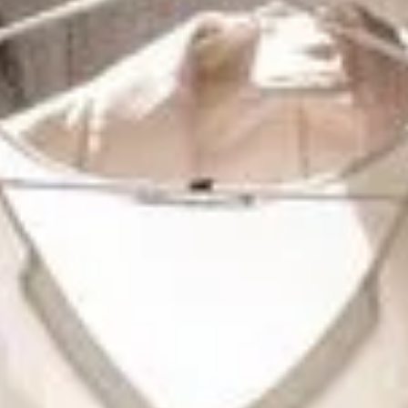
Sights
Family Holidays
Active Holidays
Nature
Culture
Pleasure
ARRANGEMENTS
SEARCH FORM
Search for