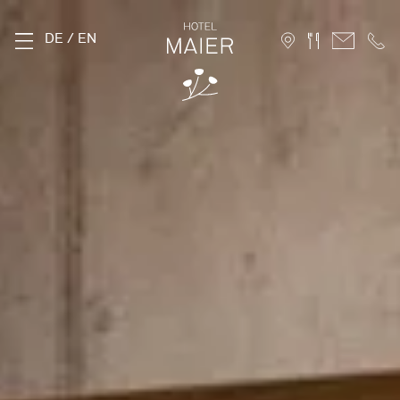
DE
/
EN
THE MAIER
History
Location
Sustainability
Photo Gallery
FAQ
Careers
ROOMS
Stammhaus
Hofhaus
Holiday Apartments
10 Advantages for direct booking