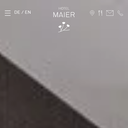
DE
/
EN
THE MAIER
History
Location
Sustainability
Photo Gallery
FAQ
Careers
ROOMS
Stammhaus
Hofhaus
Holiday Apartments
10 Advantages for direct booking