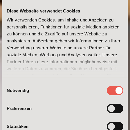
Diese Webseite verwendet Cookies
Wir verwenden Cookies, um Inhalte und Anzeigen zu
personalisieren, Funktionen für soziale Medien anbieten
zu können und die Zugriffe auf unsere Website zu
analysieren. Außerdem geben wir Informationen zu Ihrer
Verwendung unserer Website an unsere Partner für
soziale Medien, Werbung und Analysen weiter. Unsere
Partner führen diese Informationen möglicherweise mit
weiteren Daten zusammen, die Sie ihnen bereitgestellt
haben oder die sie im Rahmen Ihrer Nutzung der Dienste
gesammelt haben. Weitere Informationen erhalten Sie in
Einwilligungsauswahl
unserer
Datenschutzerklärung
und im
Impressum
.
Notwendig
Präferenzen
Statistiken