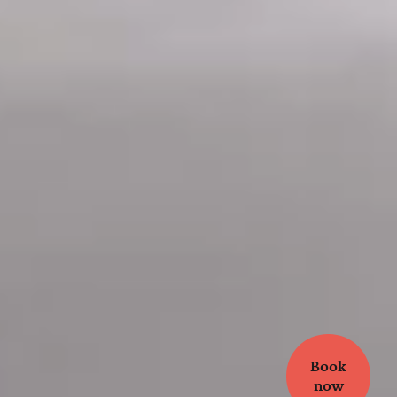
Book
now