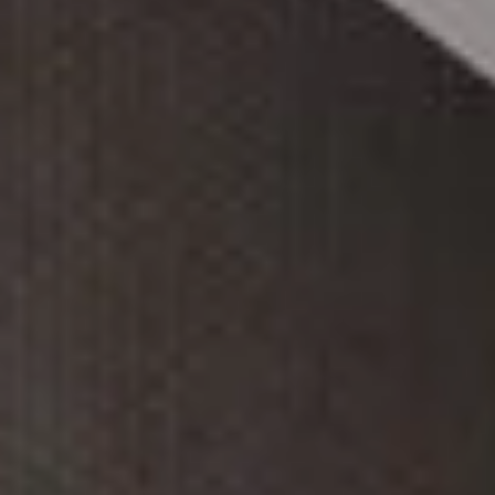
RELAXATION
Sauna
Massage
Lake Constance thermal baths
Yoga
CULINARY
The Speiserei im Maier
Celebrations & Events
Breakfast
CONFERENCE
Meeting rooms
Meeting Packages
Trade Fair Hotel
LEISURE