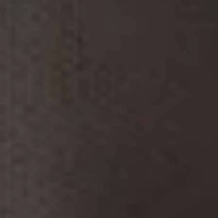
Sights
Family Holidays
Active Holidays
Nature
Culture
Pleasure
ARRANGEMENTS
SEARCH FORM
Search for