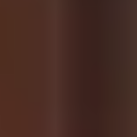
Sights
Family Holidays
Active Holidays
Nature
Culture
Pleasure
ARRANGEMENTS
SEARCH FORM
Search for