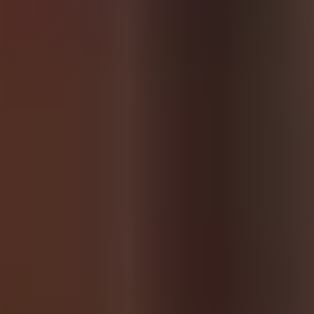
RELAXATION
Sauna
Massage
Lake Constance thermal baths
Yoga
CULINARY
The Speiserei im Maier
Celebrations & Events
Breakfast
CONFERENCE
Meeting rooms
Meeting Packages
Trade Fair Hotel
LEISURE