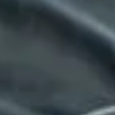
RELAXATION
Sauna
Massage
Lake Constance thermal baths
Yoga
CULINARY
The Speiserei im Maier
Celebrations & Events
Breakfast
CONFERENCE
Meeting rooms
Meeting Packages
Trade Fair Hotel
LEISURE