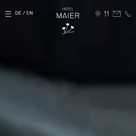
DE
/
EN
THE MAIER
History
Location
Sustainability
Photo Gallery
FAQ
Careers
ROOMS
Stammhaus
Hofhaus
Holiday Apartments
10 Advantages for direct booking