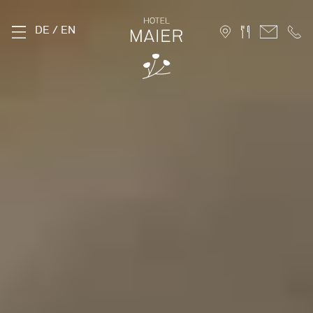
DE
/
EN
THE MAIER
History
Location
Sustainability
Photo Gallery
FAQ
Careers
ROOMS
Stammhaus
Hofhaus
Holiday Apartments
10 Advantages for direct booking