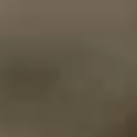
RELAXATION
Sauna
Massage
Lake Constance thermal baths
Yoga
CULINARY
The Speiserei im Maier
Celebrations & Events
Breakfast
CONFERENCE
Meeting rooms
Meeting Packages
Trade Fair Hotel
LEISURE