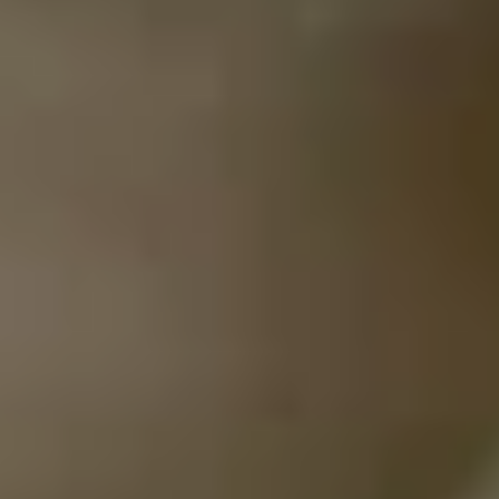
Sights
Family Holidays
Active Holidays
Nature
Culture
Pleasure
ARRANGEMENTS
SEARCH FORM
Search for