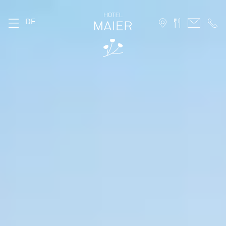
DE
DAS MAIER
Geschichte
Lage
Nachhaltigkeit
Bildergalerie
FAQ
Stories
Karriere
ZIMMER
Stammhaus
Hofhaus
Ferienwohnung
10 Vorteile für Direktbucher