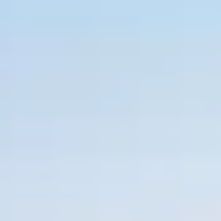
ENTSPANNUNG
Sauna
Massage
Bodensee-Thermen
Yoga
KULINARIK
Die Speiserei im Maier
Feste Feiern
Frühstück
TAGUNG
Tagungsräume
Tagungspauschale
Messehotel
FREIZEIT