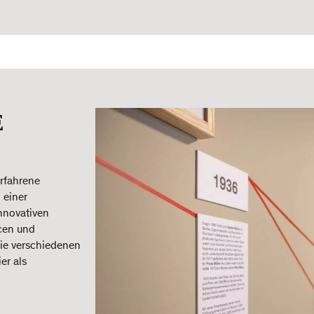
E
rfahrene
 einer
nnovativen
ncen und
die verschiedenen
er als