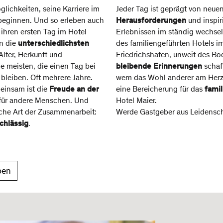
glichkeiten, seine Karriere im
Jeder Tag ist geprägt von neue
 beginnen. Und so erleben auch
Herausforderungen
und inspir
ihren ersten Tag im Hotel
Erlebnissen im ständig wechs
n die
unterschiedlichsten
des familiengeführten Hotels 
 Alter, Herkunft und
Friedrichshafen, unweit des B
e meisten, die einen Tag bei
bleibende Erinnerungen
schaf
 bleiben. Oft mehrere Jahre.
wem das Wohl anderer am Herzen
einsam ist die
Freude an der
eine Bereicherung für das
fami
für andere Menschen. Und
Hotel Maier.
che Art der Zusammenarbeit:
Werde Gastgeber aus Leidensch
achlässig
.
ben