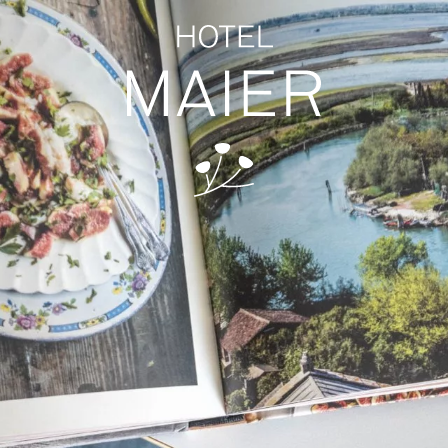
ZIMMER
ENTSPANNUNG
Stammhaus
Sauna
Suc
Hofhaus
Massage
Ferienwohnung
Bodensee-Thermen
10 Vorteile für Direktbucher
Yoga
TAGUNG
FREIZEIT
Tagungsräume
Sehenswürdigkeiten
Tagungspauschale
Familienurlaub
Messehotel
Aktivurlaub
Natur