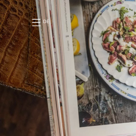
DE
DAS MAIER
Geschichte
Lage
Nachhaltigkeit
Bildergalerie
FAQ
Stories
Karriere
KULINARIK
Die Speiserei im Maier
Feste Feiern
Frühstück