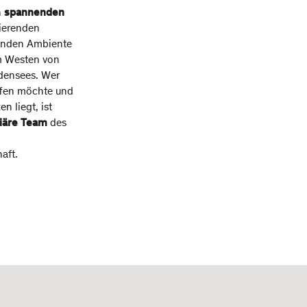
n
spannenden
ierenden
elnden Ambiente
im Westen von
odensees. Wer
fen möchte und
 liegt, ist
liäre Team
des
aft.