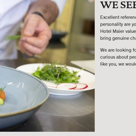
WE SE
Excellent referen
personality are y
Hotel Maier value
bring genuine cha
We are looking fo
curious about peo
like you, we woul