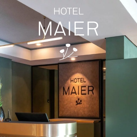
ZIMMER
ENTSPANNUNG
Stammhaus
Sauna
Suc
Hofhaus
Massage
Ferienwohnung
Bodensee-Thermen
10 Vorteile für Direktbucher
Yoga
TAGUNG
FREIZEIT
Tagungsräume
Sehenswürdigkeiten
Tagungspauschale
Familienurlaub
Messehotel
Aktivurlaub
Natur