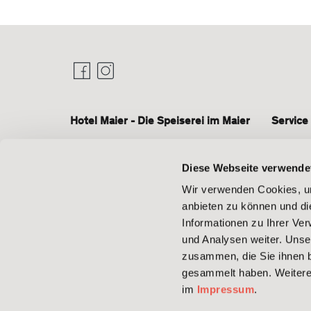
Hotel Maier - Die Speiserei im Maier
Service
Poststraße 1-3
Newslet
88048
Friedrichshafen-Fischbach
Diese Webseite verwende
Presse
Baden-Württemberg
Wir verwenden Cookies, um
Deutschland
Stories
anbieten zu können und di
T +49 7541 4040
Informationen zu Ihrer Ve
Arbeite
F +49 7541 404100
und Analysen weiter. Unse
Maier
info@hotel-maier.de
zusammen, die Sie ihnen b
www.hotel-maier.de
gesammelt haben. Weitere 
im
Impressum
.