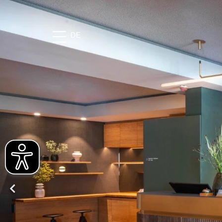
DE
DAS MAIER
Geschichte
Lage
Nachhaltigkeit
Bildergalerie
FAQ
Stories
Karriere
KULINARIK
Die Speiserei im Maier
Feste Feiern
Frühstück