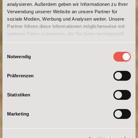
analysieren. Außerdem geben wir Informationen zu Ihrer
Verwendung unserer Website an unsere Partner für
soziale Medien, Werbung und Analysen weiter. Unsere
Partner führen diese Informationen möglicherweise mit
weiteren Daten zusammen, die Sie ihnen bereitgestellt
haben oder die sie im Rahmen Ihrer Nutzung der Dienste
gesammelt haben. Weitere Informationen erhalten Sie in
Einwilligungsauswahl
unserer
Datenschutzerklärung
und im
Impressum
.
Notwendig
Präferenzen
Statistiken
Marketing