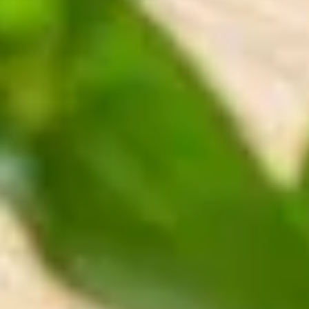
ENTSPANNUNG
Sauna
Massage
Bodensee-Thermen
Yoga
KULINARIK
Die Speiserei im Maier
Feste Feiern
Frühstück
TAGUNG
Tagungsräume
Tagungspauschale
Messehotel
FREIZEIT