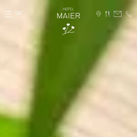
DE
DAS MAIER
Geschichte
Lage
Nachhaltigkeit
Bildergalerie
FAQ
Stories
Karriere
ZIMMER
Stammhaus
Hofhaus
Ferienwohnung
10 Vorteile für Direktbucher