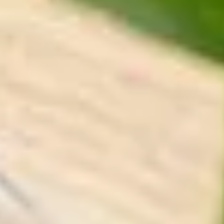
Sehenswürdigkeiten
Familienurlaub
Aktivurlaub
Natur
Kultur
Genuss
ARRANGEMENTS
SUCHFORMULAR
Suchen nach