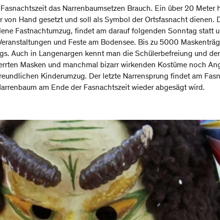
r Fasnachtszeit das Narrenbaumsetzen Brauch. Ein über 20 Meter
r von Hand gesetzt und soll als Symbol der Ortsfasnacht dienen. 
dene Fastnachtumzug, findet am darauf folgenden Sonntag statt un
 Veranstaltungen und Feste am Bodensee. Bis zu 5000 Maskenträ
egs. Auch in Langenargen kennt man die Schülerbefreiung und de
rzerrten Masken und manchmal bizarr wirkenden Kostüme noch Ang
freundlichen Kinderumzug. Der letzte Narrensprung findet am Fasn
 Narrenbaum am Ende der Fasnachtszeit wieder abgesägt wird.