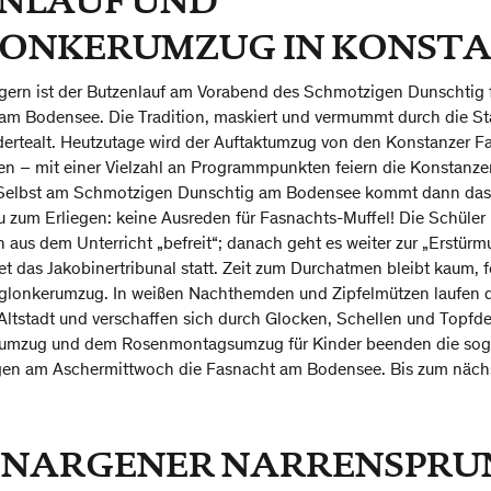
ENLAUF UND
ONKERUMZUG IN KONST
igern ist der Butzenlauf am Vorabend des Schmotzigen Dunschtig f
am Bodensee. Die Tradition, maskiert und vermummt durch die Stad
ertealt. Heutzutage wird der Auftaktumzug von den Konstanzer F
gen – mit einer Vielzahl an Programmpunkten feiern die Konstanz
Selbst am Schmotzigen Dunschtig am Bodensee kommt dann das 
 zum Erliegen: keine Ausreden für Fasnachts-Muffel! Die Schüler
 aus dem Unterricht „befreit“; danach geht es weiter zur „Erstür
et das Jakobinertribunal statt. Zeit zum Durchatmen bleibt kaum, 
lonkerumzug. In weißen Nachthemden und Zipfelmützen laufen 
 Altstadt und verschaffen sich durch Glocken, Schellen und Topfd
umzug und dem Rosenmontagsumzug für Kinder beenden die so
en am Aschermittwoch die Fasnacht am Bodensee. Bis zum näch
GENARGENER NARRENSPR