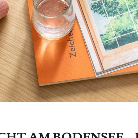
Kultur
Genuss
HT AM BODENSEE – 