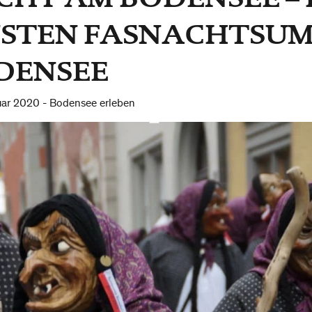
STEN FASNACHTSU
DENSEE
uar 2020 -
Bodensee erleben