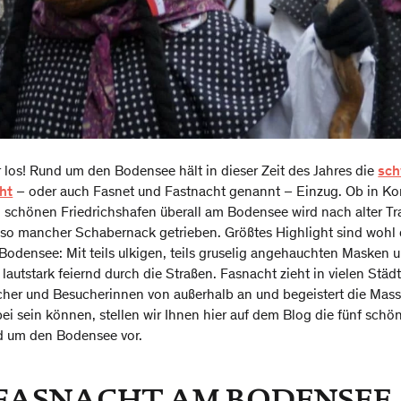
 los! Rund um den Bodensee hält in dieser Zeit des Jahres die
sch
ht
– oder auch Fasnet und Fastnacht genannt – Einzug. Ob in Ko
 schönen Friedrichshafen überall am Bodensee wird nach alter Tra
d so mancher Schabernack getrieben. Größtes Highlight sind wohl 
densee: Mit teils ulkigen, teils gruselig angehauchten Masken
 lautstark feiernd durch die Straßen. Fasnacht zieht in vielen Städ
er und Besucherinnen von außerhalb an und begeistert die Mass
i sein können, stellen wir Ihnen hier auf dem Blog die fünf schö
 um den Bodensee vor.
 FASNACHT AM BODENSEE