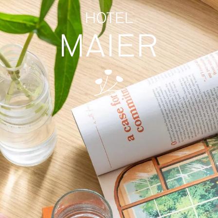
ZIMMER
ENTSPANNUNG
Stammhaus
Sauna
Suc
Hofhaus
Massage
Ferienwohnung
Bodensee-Thermen
10 Vorteile für Direktbucher
Yoga
TAGUNG
FREIZEIT
Tagungsräume
Sehenswürdigkeiten
Tagungspauschale
Familienurlaub
Messehotel
Aktivurlaub
Natur