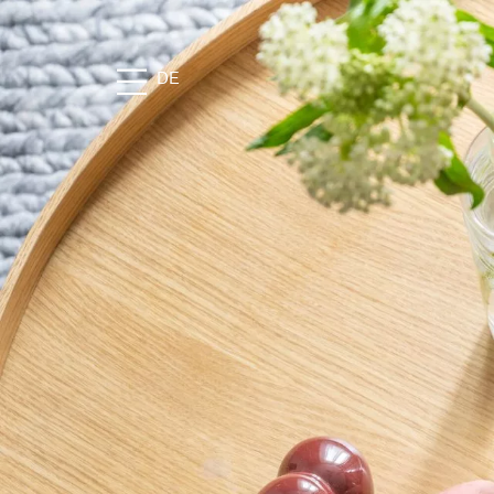
DE
DAS MAIER
Geschichte
Lage
Nachhaltigkeit
Bildergalerie
FAQ
Stories
Karriere
KULINARIK
Die Speiserei im Maier
Feste Feiern
Frühstück