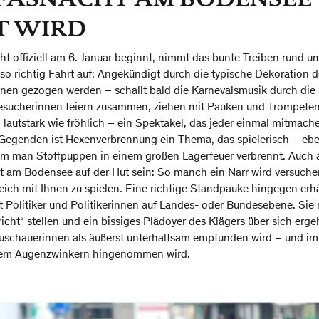
T WIRD
t offiziell am 6. Januar beginnt, nimmt das bunte Treiben rund 
 so richtig Fahrt auf: Angekündigt durch die typische Dekoration 
Leinen gezogen werden – schallt bald die Karnevalsmusik durch die
esucherinnen feiern zusammen, ziehen mit Pauken und Trompeten
lautstark wie fröhlich – ein Spektakel, das jeder einmal mitmach
n Gegenden ist Hexenverbrennung ein Thema, das spielerisch – ebe
dem man Stoffpuppen in einem großen Lagerfeuer verbrennt. Auch
t am Bodensee auf der Hut sein: So manch ein Narr wird versuchen
ich mit Ihnen zu spielen. Eine richtige Standpauke hingegen erhäl
t Politiker und Politikerinnen auf Landes- oder Bundesebene. Si
cht“ stellen und ein bissiges Plädoyer des Klägers über sich erg
schauerinnen als äußerst unterhaltsam empfunden wird – und im 
inem Augenzwinkern hingenommen wird.