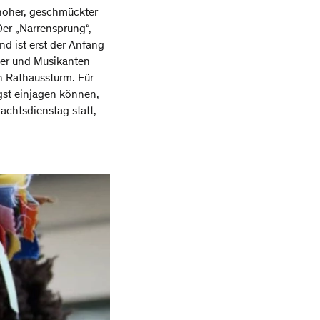
 hoher, geschmückter
Der „Narrensprung“,
d ist erst der Anfang
ger und Musikanten
n Rathaussturm. Für
st einjagen können,
achtsdienstag statt,