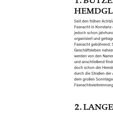
1. BUTZ
HEMDGL
Seit den frühen Achtz
Fasnacht in Konstanz 
jedoch schon jahrhund
organisiert und getra
Fasnacht gebührend. 
Geschäftsleben nahezu
werden von den Narren
und anschließend find
doch schon der Hemdg
durch die Straßen der
dem großen Sonntags
Fasnachtsverbrennung
2. LAN