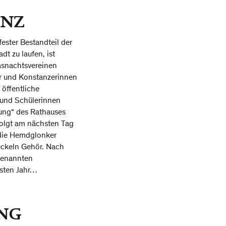
ANZ
ester Bestandteil der
t zu laufen, ist
asnachtsvereinen
er und Konstanzerinnen
öffentliche
 und Schülerinnen
mung“ des Rathauses
folgt am nächsten Tag
die Hemdglonker
eckeln Gehör. Nach
genannten
sten Jahr…
UNG