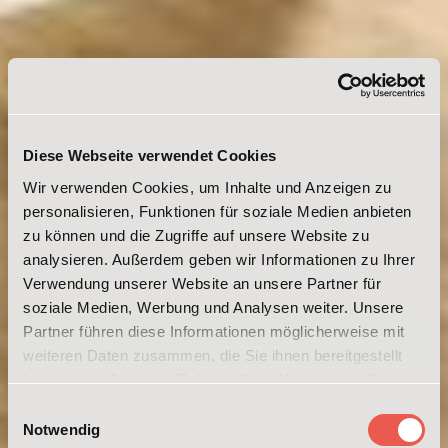
Diese Webseite verwendet Cookies
Wir verwenden Cookies, um Inhalte und Anzeigen zu
personalisieren, Funktionen für soziale Medien anbieten
zu können und die Zugriffe auf unsere Website zu
analysieren. Außerdem geben wir Informationen zu Ihrer
Verwendung unserer Website an unsere Partner für
soziale Medien, Werbung und Analysen weiter. Unsere
Partner führen diese Informationen möglicherweise mit
weiteren Daten zusammen, die Sie ihnen bereitgestellt
haben oder die sie im Rahmen Ihrer Nutzung der Dienste
gesammelt haben. Weitere Informationen erhalten Sie in
Einwilligungsauswahl
unserer
Datenschutzerklärung
und im
Impressum
.
Notwendig