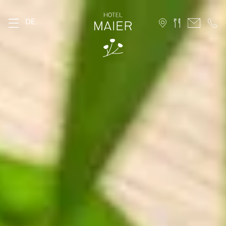
DE
DAS MAIER
Geschichte
Lage
Nachhaltigkeit
Bildergalerie
FAQ
Stories
Karriere
ZIMMER
Stammhaus
Hofhaus
Ferienwohnung
10 Vorteile für Direktbucher