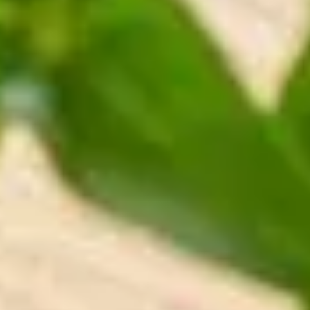
ENTSPANNUNG
Sauna
Massage
Bodensee-Thermen
Yoga
KULINARIK
Die Speiserei im Maier
Feste Feiern
Frühstück
TAGUNG
Tagungsräume
Tagungspauschale
Messehotel
FREIZEIT