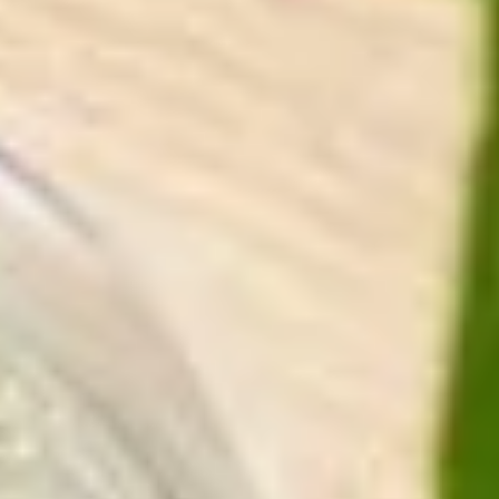
Sehenswürdigkeiten
Familienurlaub
Aktivurlaub
Natur
Kultur
Genuss
ARRANGEMENTS
SUCHFORMULAR
Suchen nach