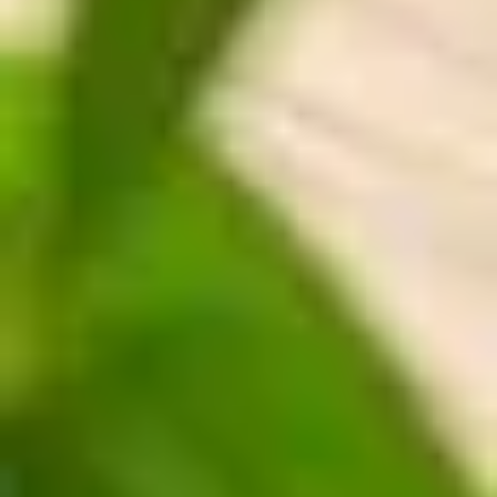
ENTSPANNUNG
Sauna
Massage
Bodensee-Thermen
Yoga
KULINARIK
Die Speiserei im Maier
Feste Feiern
Frühstück
TAGUNG
Tagungsräume
Tagungspauschale
Messehotel
FREIZEIT