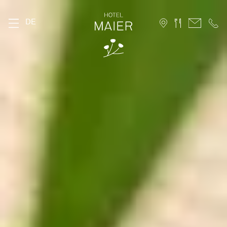
DE
DAS MAIER
Geschichte
Lage
Nachhaltigkeit
Bildergalerie
FAQ
Stories
Karriere
ZIMMER
Stammhaus
Hofhaus
Ferienwohnung
10 Vorteile für Direktbucher