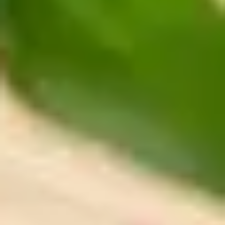
Sehenswürdigkeiten
Familienurlaub
Aktivurlaub
Natur
Kultur
Genuss
ARRANGEMENTS
SUCHFORMULAR
Suchen nach