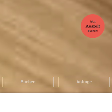
Jetzt
Auszeit
buchen!
Buchen
Anfrage
Startseite
Stories
Buchen
Anfrage