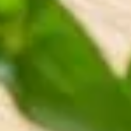
ENTSPANNUNG
Sauna
Massage
Bodensee-Thermen
Yoga
KULINARIK
Die Speiserei im Maier
Feste Feiern
Frühstück
TAGUNG
Tagungsräume
Tagungspauschale
Messehotel
FREIZEIT