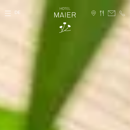
DE
DAS MAIER
Geschichte
Lage
Nachhaltigkeit
Bildergalerie
FAQ
Stories
Karriere
ZIMMER
Stammhaus
Hofhaus
Ferienwohnung
10 Vorteile für Direktbucher