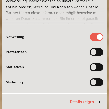
Verwendung unserer Website an unsere Partner für
soziale Medien, Werbung und Analysen weiter. Unsere
Partner führen diese Informationen möglicherweise mit
weiteren Daten zusammen, die Sie ihnen bereitgestellt
haben oder die sie im Rahmen Ihrer Nutzung der Dienste
gesammelt haben. Weitere Informationen erhalten Sie in
Einwilligungsauswahl
unserer
Datenschutzerklärung
und im
Impressum
.
Notwendig
Präferenzen
Statistiken
Marketing
Details zeigen