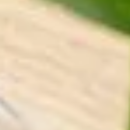
Sehenswürdigkeiten
Familienurlaub
Aktivurlaub
Natur
Kultur
Genuss
ARRANGEMENTS
SUCHFORMULAR
Suchen nach