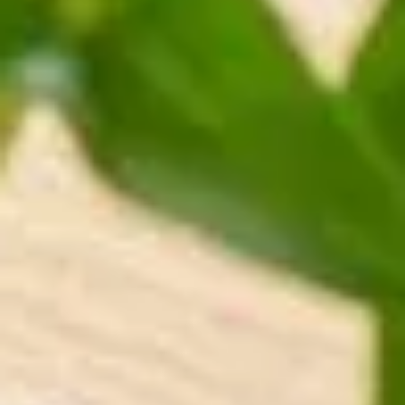
ENTSPANNUNG
Sauna
Massage
Bodensee-Thermen
Yoga
KULINARIK
Die Speiserei im Maier
Feste Feiern
Frühstück
TAGUNG
Tagungsräume
Tagungspauschale
Messehotel
FREIZEIT