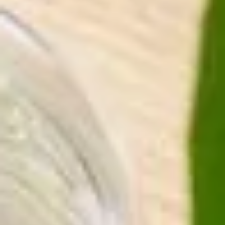
Sehenswürdigkeiten
Familienurlaub
Aktivurlaub
Natur
Kultur
Genuss
ARRANGEMENTS
SUCHFORMULAR
Suchen nach