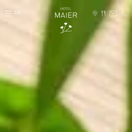
DE
DAS MAIER
Geschichte
Lage
Nachhaltigkeit
Bildergalerie
FAQ
Stories
Karriere
ZIMMER
Stammhaus
Hofhaus
Ferienwohnung
10 Vorteile für Direktbucher