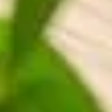
ENTSPANNUNG
Sauna
Massage
Bodensee-Thermen
Yoga
KULINARIK
Die Speiserei im Maier
Feste Feiern
Frühstück
TAGUNG
Tagungsräume
Tagungspauschale
Messehotel
FREIZEIT