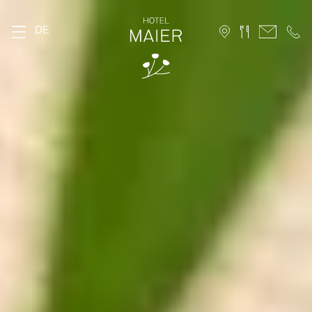
DE
DAS MAIER
Geschichte
Lage
Nachhaltigkeit
Bildergalerie
FAQ
Stories
Karriere
ZIMMER
Stammhaus
Hofhaus
Ferienwohnung
10 Vorteile für Direktbucher