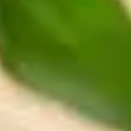
Sehenswürdigkeiten
Familienurlaub
Aktivurlaub
Natur
Kultur
Genuss
ARRANGEMENTS
SUCHFORMULAR
Suchen nach